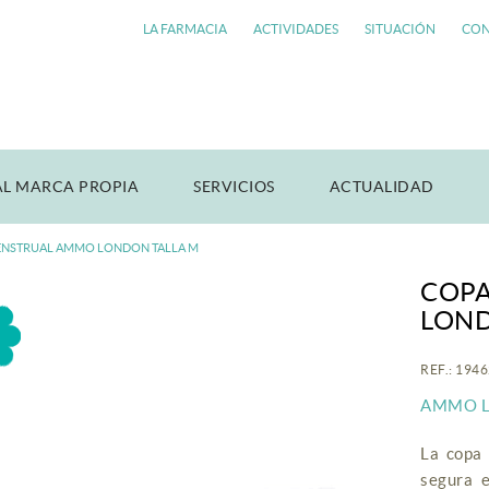
LA FARMACIA
ACTIVIDADES
SITUACIÓN
CON
AL MARCA PROPIA
SERVICIOS
ACTUALIDAD
ENSTRUAL AMMO LONDON TALLA M
COP
LOND
REF.: 194
AMMO 
La copa 
segura 