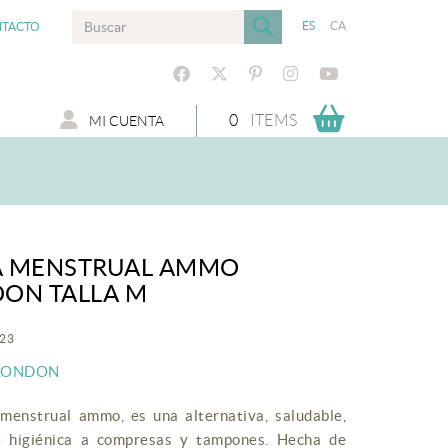
ES
CA
TACTO
0
ITEMS
MI CUENTA
A MENSTRUAL AMMO
ON TALLA M
623
LONDON
menstrual ammo, es una alternativa, saludable,
e higiénica a compresas y tampones. Hecha de