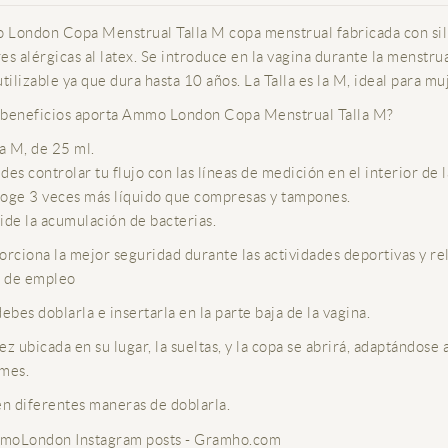
London Copa Menstrual Talla M copa menstrual fabricada con sili
es alérgicas al latex. Se introduce en la vagina durante la menstr
utilizable ya que dura hasta 10 años. La Talla es la M, ideal para 
beneficios aporta Ammo London Copa Menstrual Talla M?
 M, de 25 ml.
s controlar tu flujo con las líneas de medición en el interior de l
e 3 veces más líquido que compresas y tampones.
e la acumulación de bacterias.
orciona la mejor seguridad durante las actividades deportivas y re
 de empleo
ebes doblarla e insertarla en la parte baja de la vagina.
ez ubicada en su lugar, la sueltas, y la copa se abrirá, adaptándos
mes.
en diferentes maneras de doblarla.