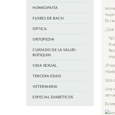
HOMEOPATÍA
Ammo 
mujer
FLORES DE BACH
Es re
ÓPTICA
¿Qué 
Talla
ORTOPEDIA
Puede
CUIDADO DE LA SALUD-
Recog
BOTIQUIN
Impid
¡Prop
VIDA SEXUAL
Modo
TERCERA EDAD
Sólo d
VETERINARIA
Una v
derra
ESPECIAL DIABÉTICOS
Exist