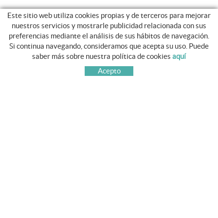
Este sitio web utiliza cookies propias y de terceros para mejorar
nuestros servicios y mostrarle publicidad relacionada con sus
preferencias mediante el análisis de sus hábitos de navegación.
Si continua navegando, consideramos que acepta su uso. Puede
GUIA DE COMPRA
saber más sobre nuestra política de cookies
aquí
COMO COMPRAR
Acepto
PREGUNTAS FRECUENTES
CAMBIOS Y DEVOLUCIONES
SÍGUENOS
FACEBOOK
TWITTER
PINTEREST
INSTAGRAM
YOUTUBE
CONTACTO
AV. Principat d'Andorra, num 11