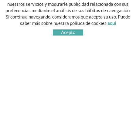
nuestros servicios y mostrarle publicidad relacionada con sus
preferencias mediante el análisis de sus hábitos de navegación.
Si continua navegando, consideramos que acepta su uso. Puede
GUIA DE COMPRA
saber más sobre nuestra política de cookies
aquí
COMO COMPRAR
Acepto
PREGUNTAS FRECUENTES
CAMBIOS Y DEVOLUCIONES
SÍGUENOS
FACEBOOK
TWITTER
PINTEREST
INSTAGRAM
YOUTUBE
CONTACTO
AV. Principat d'Andorra, num 11
43002 TARRAGONA