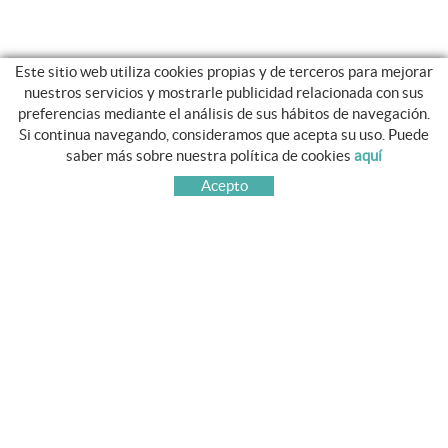
Este sitio web utiliza cookies propias y de terceros para mejorar
nuestros servicios y mostrarle publicidad relacionada con sus
preferencias mediante el análisis de sus hábitos de navegación.
Si continua navegando, consideramos que acepta su uso. Puede
GUIA DE COMPRA
saber más sobre nuestra política de cookies
aquí
COMO COMPRAR
Acepto
PREGUNTAS FRECUENTES
CAMBIOS Y DEVOLUCIONES
SÍGUENOS
FACEBOOK
TWITTER
PINTEREST
INSTAGRAM
YOUTUBE
CONTACTO