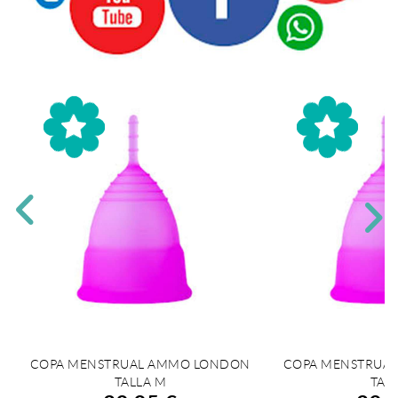
COPA MENSTRUAL AMMO LONDON
COPA MENSTRUA
AÑADIR A LA COMPRA
AÑADIR A 
TALLA M
TALL