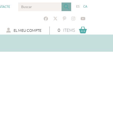
ES
CA
NTACTE
0
ITEMS
EL MEU COMPTE