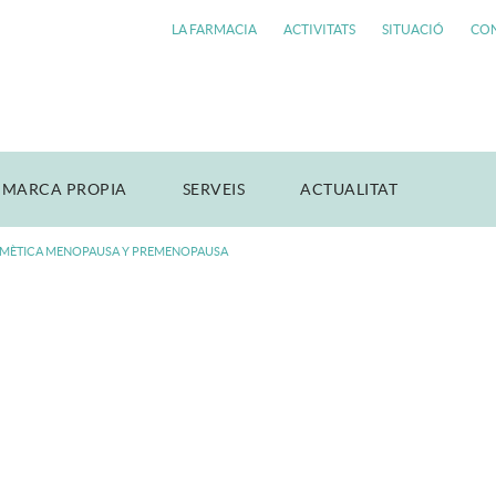
LA FARMACIA
ACTIVITATS
SITUACIÓ
CO
 MARCA PROPIA
SERVEIS
ACTUALITAT
MÈTICA MENOPAUSA Y PREMENOPAUSA